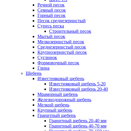
Речной песок
Сеяный песок
Горный песок
Песок среднезернистый
Супесь песка
Строительный песок
Мытый песок
Мелкозернистый песок
Среднезернистый песок
Крупнозернистый песок
Суглинок
Формовочный песок
Глина
Щебень
Известняковый щебень
Известняковый щебень 5-20
Известняковый щебень 20-40
Мраморный щебень
Железнодорожный щебень
Мелкий щебень
Крупный щебень
Гранитный щебень
Гранитный щебень 20-40 мм
Гранитный щебень 40-70 мм