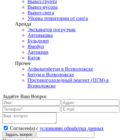
Вывоз грунта
Вывоз мусора
Вывоз снега
Уборка территории от снега
Аренда
Экскаватор погрузчик
Автовышка
Бульдозер
Ямобур
Автокран
Каток
Прочее
Асфальтобетон в Всеволожске
Битум в Всеволожске
Противогололедный реагент (ПГМ) в
Всеволожске
Задайте Ваш Вопрос
Согласен(а) с
условиями обработки данных