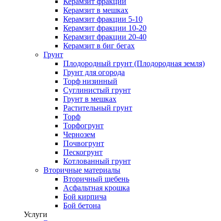
Керамзит фракции
Керамзит в мешках
Керамзит фракции 5-10
Керамзит фракции 10-20
Керамзит фракции 20-40
Керамзит в биг бегах
Грунт
Плодородный грунт (Плодородная земля)
Грунт для огорода
Торф низинный
Суглинистый грунт
Грунт в мешках
Растительный грунт
Торф
Торфогрунт
Чернозем
Почвогрунт
Пескогрунт
Котлованный грунт
Вторичные материалы
Вторичный щебень
Асфальтная крошка
Бой кирпича
Бой бетона
Услуги