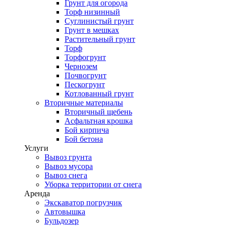
Грунт для огорода
Торф низинный
Суглинистый грунт
Грунт в мешках
Растительный грунт
Торф
Торфогрунт
Чернозем
Почвогрунт
Пескогрунт
Котлованный грунт
Вторичные материалы
Вторичный щебень
Асфальтная крошка
Бой кирпича
Бой бетона
Услуги
Вывоз грунта
Вывоз мусора
Вывоз снега
Уборка территории от снега
Аренда
Экскаватор погрузчик
Автовышка
Бульдозер