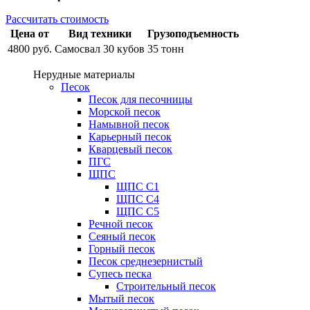
Рассчитать стоимость
Цена от
Вид техники
Грузоподъемность
4800 руб.
Самосвал 30 кубов
35 тонн
Нерудные материалы
Песок
Песок для песочницы
Морской песок
Намывной песок
Карьерный песок
Кварцевый песок
ПГС
ЩПС
ЩПС С1
ЩПС С4
ЩПС С5
Речной песок
Сеяный песок
Горный песок
Песок среднезернистый
Супесь песка
Строительный песок
Мытый песок