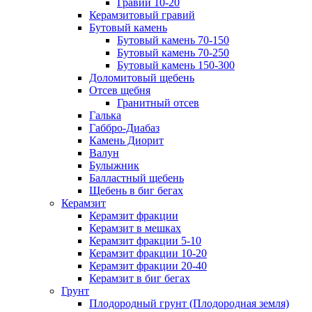
Гравий 10-20
Керамзитовый гравий
Бутовый камень
Бутовый камень 70-150
Бутовый камень 70-250
Бутовый камень 150-300
Доломитовый щебень
Отсев щебня
Гранитный отсев
Галька
Габбро-Диабаз
Камень Диорит
Валун
Булыжник
Балластный щебень
Щебень в биг бегах
Керамзит
Керамзит фракции
Керамзит в мешках
Керамзит фракции 5-10
Керамзит фракции 10-20
Керамзит фракции 20-40
Керамзит в биг бегах
Грунт
Плодородный грунт (Плодородная земля)