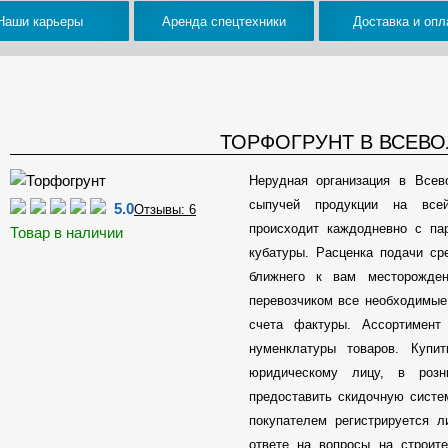
Наши карьеры
Аренда спецтехники
Доставка и опл
ТОРФОГРУНТ В ВСЕВ
Нерудная организация в Всев
сыпучей продукции на всей
5.0
Отзывы: 6
происходит каждодневно с па
Товар в наличии
кубатуры. Расценка подачи ср
ближнего к вам месторожден
перевозчиком все необходимые
счета фактуры. Ассортимен
нуменклатуры товаров. Куп
юридическому лицу, в розн
предоставить скидочную сист
покупателем регистрируется 
ответе на вопросы на строит