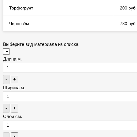
Торфогрунт
200 руб
Чернозём
780 руб
Выберите вид материала из списка
Длина м.
-
+
Ширина м.
-
+
Слой см.
-
+