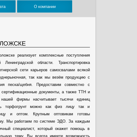
ата
О компании
ОЛОЖСКЕ
оложске реализует комплексные поступления
 Ленинградской области. Транспортировка
ртнерской сети карьеров самосвалами всякой
еднерыночная, так как мы везём продукцию с
ия песка/щебня. Предоставим совместно с
 сертификационные документы, а также ТТН и
т нашей фирмы насчитывает тысячи единиц
ить торфогрунт можно как физ лицу так и
ицу и оптом. Крупным оптовикам готовы
ему. Мы работаем по системе ЭДО. За каждым
личный специалист, который окажет помощь в
ельную тему. Вы всегда имеете возможность