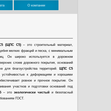
ата
О компании
С5 (ЩПС С5)
– это строительный материал,
ебня мелких фракций и песка, с минимальным
тиц. Он широко используется в дорожном
верхних слоев дорожного покрытия, оснований
же для благоустройства территорий.
ЩПС С5
, устойчивостью к деформациям и хорошими
обеспечивает ровное и прочное покрытие. Он
ивания участков и подготовки оснований под
5
– это
экологически чистый
и безопасный
ебованиям ГОСТ.