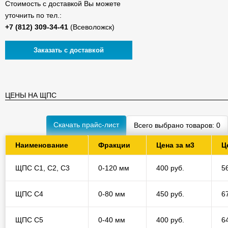
Стоимость с доставкой Вы можете
уточнить по тел.:
(Всеволожск)
Заказать с доставкой
ЦЕНЫ НА ЩПС
Скачать прайс-лист
Всего выбрано товаров:
0
Наименование
Фракции
Цена за м3
Ц
ЩПС С1, С2, С3
0-120 мм
400 руб.
5
ЩПС С4
0-80 мм
450 руб.
6
ЩПС С5
0-40 мм
400 руб.
6