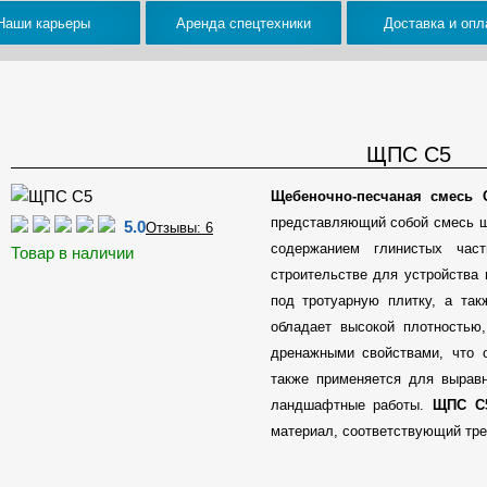
Наши карьеры
Аренда спецтехники
Доставка и опл
ЩПС С5
Щебеночно-песчаная смесь 
представляющий собой смесь щ
5.0
Отзывы: 6
содержанием глинистых час
Товар в наличии
строительстве для устройства 
под тротуарную плитку, а так
обладает высокой плотностью
дренажными свойствами, что 
также применяется для выравн
ландшафтные работы.
ЩПС С
материал, соответствующий тр