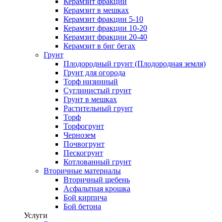
Керамзит фракции
Керамзит в мешках
Керамзит фракции 5-10
Керамзит фракции 10-20
Керамзит фракции 20-40
Керамзит в биг бегах
Грунт
Плодородный грунт (Плодородная земля)
Грунт для огорода
Торф низинный
Суглинистый грунт
Грунт в мешках
Растительный грунт
Торф
Торфогрунт
Чернозем
Почвогрунт
Пескогрунт
Котлованный грунт
Вторичные материалы
Вторичный щебень
Асфальтная крошка
Бой кирпича
Бой бетона
Услуги