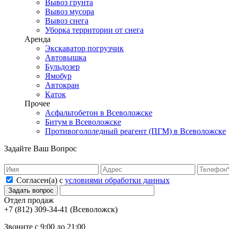
Вывоз грунта
Вывоз мусора
Вывоз снега
Уборка территории от снега
Аренда
Экскаватор погрузчик
Автовышка
Бульдозер
Ямобур
Автокран
Каток
Прочее
Асфальтобетон в Всеволожске
Битум в Всеволожске
Противогололедный реагент (ПГМ) в Всеволожске
Задайте Ваш Вопрос
Согласен(а) с
условиями обработки данных
Отдел продаж
(Всеволожск)
Звоните с 9:00 до 21:00