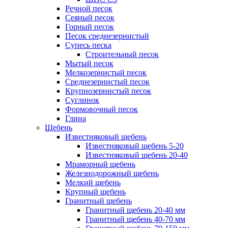
Речной песок
Сеяный песок
Горный песок
Песок среднезернистый
Супесь песка
Строительный песок
Мытый песок
Мелкозернистый песок
Среднезернистый песок
Крупнозернистый песок
Суглинок
Формовочный песок
Глина
Щебень
Известняковый щебень
Известняковый щебень 5-20
Известняковый щебень 20-40
Мраморный щебень
Железнодорожный щебень
Мелкий щебень
Крупный щебень
Гранитный щебень
Гранитный щебень 20-40 мм
Гранитный щебень 40-70 мм