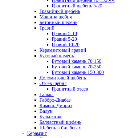
Гранитный щебень 70-150 мм
Гранитный щебень 5-20
Гравийный щебень
Машина щебня
Бетонный щебень
Гравий
Гравий 5-10
Гравий 5-20
Гравий 10-20
Керамзитовый гравий
Бутовый камень
Бутовый камень 70-150
Бутовый камень 70-250
Бутовый камень 150-300
Доломитовый щебень
Отсев щебня
Гранитный отсев
Галька
Габбро-Диабаз
Камень Диорит
Валун
Булыжник
Балластный щебень
Щебень в биг бегах
Керамзит