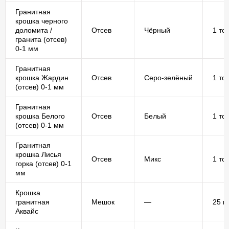
Гранитная
крошка черного
доломита /
Отсев
Чёрный
1 то
гранита (отсев)
0-1 мм
Гранитная
крошка Жардин
Отсев
Серо-зелёный
1 то
(отсев) 0-1 мм
Гранитная
крошка Белого
Отсев
Белый
1 то
(отсев) 0-1 мм
Гранитная
крошка Лисья
Отсев
Микс
1 то
горка (отсев) 0-1
мм
Крошка
гранитная
Мешок
—
25 кг
Аквайс