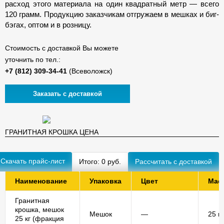
расход этого материала на один квадратный метр — всего
120 грамм. Продукцию заказчикам отгружаем в мешках и биг-
бэгах, оптом и в розницу.
Стоимость с доставкой Вы можете
уточнить по тел.:
(Всеволожск)
Заказать с доставкой
ГРАНИТНАЯ КРОШКА ЦЕНА
Скачать прайс-лист
Итого:
0
руб.
Наименование
Упаковка
Цвет
Мас
Гранитная
крошка, мешок
Мешок
—
25 кг
25 кг (фракция