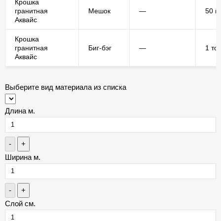
Крошка
гранитная
Мешок
—
50 кг
Аквайс
Крошка
гранитная
Биг-бэг
—
1 то
Аквайс
Выберите вид материала из списка
Длина м.
-
+
Ширина м.
-
+
Слой см.