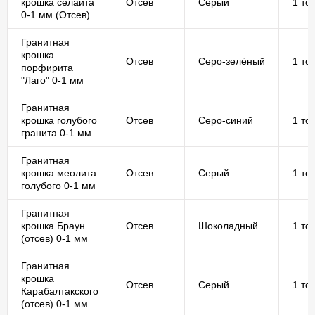
крошка селаита
Отсев
Серый
1 то
0-1 мм (Отсев)
Гранитная
крошка
Отсев
Серо-зелёный
1 то
порфирита
"Лаго" 0-1 мм
Гранитная
крошка голубого
Отсев
Серо-синий
1 то
гранита 0-1 мм
Гранитная
крошка меолита
Отсев
Серый
1 то
голубого 0-1 мм
Гранитная
крошка Браун
Отсев
Шоколадный
1 то
(отсев) 0-1 мм
Гранитная
крошка
Отсев
Серый
1 то
Карабалтакского
(отсев) 0-1 мм